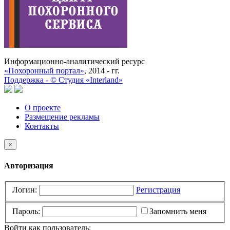
Информационно-аналитический ресурс
«Похоронный портал»
, 2014 - гг.
Поддержка -
©
Cтудия «Interland»
О проекте
Размещение рекламы
Контакты
×
Авторизация
Логин:
Регистрация
Пароль:
Запомнить меня
Войти как пользователь: