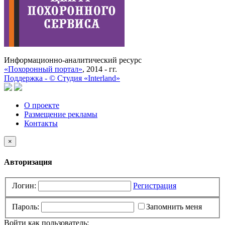
Информационно-аналитический ресурс
«Похоронный портал»
, 2014 - гг.
Поддержка -
©
Cтудия «Interland»
О проекте
Размещение рекламы
Контакты
×
Авторизация
Логин:
Регистрация
Пароль:
Запомнить меня
Войти как пользователь: