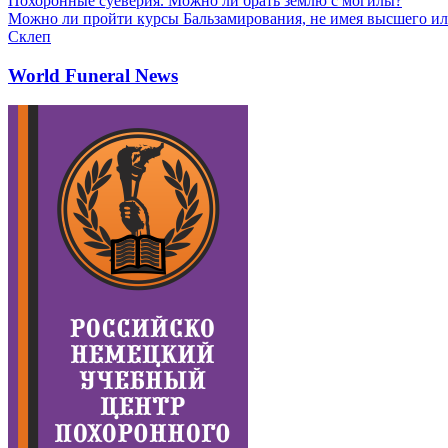
Похоронные суеверия. Можно ли брать землю с могилы?
Можно ли пройти курсы Бальзамирования, не имея высшего ил
Склеп
World Funeral News