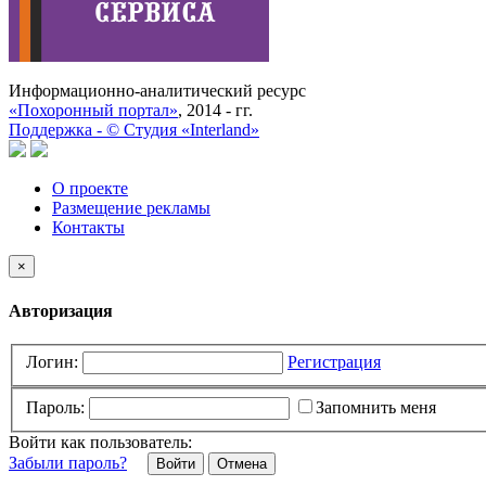
Информационно-аналитический ресурс
«Похоронный портал»
, 2014 - гг.
Поддержка -
©
Cтудия «Interland»
О проекте
Размещение рекламы
Контакты
×
Авторизация
Логин:
Регистрация
Пароль:
Запомнить меня
Войти как пользователь:
Забыли пароль?
Отмена