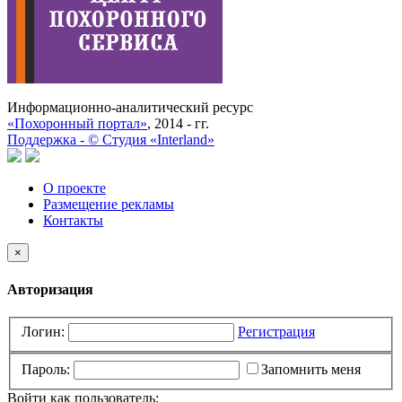
Информационно-аналитический ресурс
«Похоронный портал»
, 2014 - гг.
Поддержка -
©
Cтудия «Interland»
О проекте
Размещение рекламы
Контакты
×
Авторизация
Логин:
Регистрация
Пароль:
Запомнить меня
Войти как пользователь: