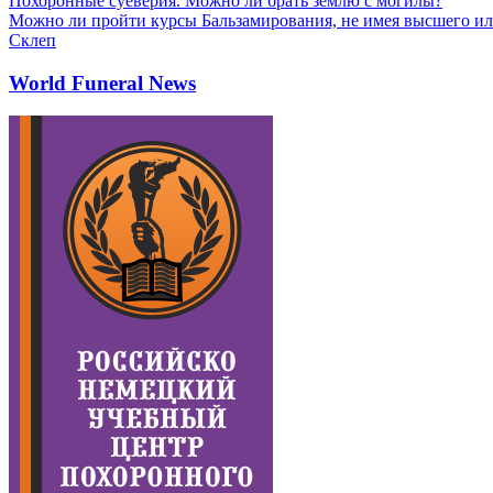
Похоронные суеверия. Можно ли брать землю с могилы?
Можно ли пройти курсы Бальзамирования, не имея высшего ил
Склеп
World Funeral News