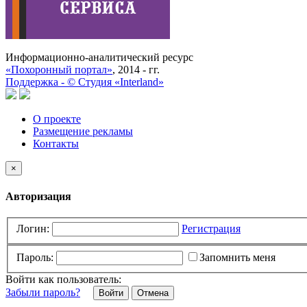
Информационно-аналитический ресурс
«Похоронный портал»
, 2014 - гг.
Поддержка -
©
Cтудия «Interland»
О проекте
Размещение рекламы
Контакты
×
Авторизация
Логин:
Регистрация
Пароль:
Запомнить меня
Войти как пользователь:
Забыли пароль?
Отмена