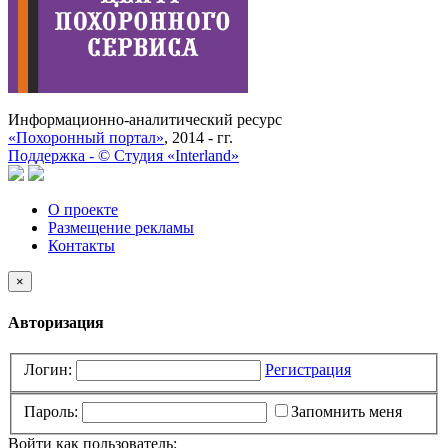
Информационно-аналитический ресурс
«Похоронный портал»
, 2014 - гг.
Поддержка -
©
Cтудия «Interland»
О проекте
Размещение рекламы
Контакты
×
Авторизация
Логин:
Регистрация
Пароль:
Запомнить меня
Войти как пользователь: