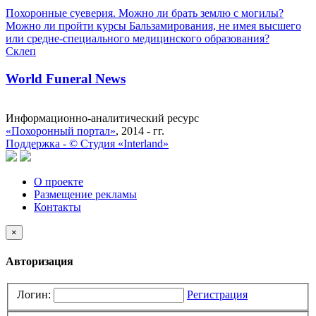
Похоронные суеверия. Можно ли брать землю с могилы?
Можно ли пройти курсы Бальзамирования, не имея высшего
или средне-специального медицинского образования?
Склеп
World Funeral News
Информационно-аналитический ресурс
«Похоронный портал»
, 2014 - гг.
Поддержка -
©
Cтудия «Interland»
О проекте
Размещение рекламы
Контакты
×
Авторизация
Логин:
Регистрация