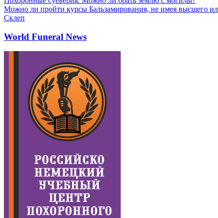
Похоронные суеверия. Можно ли брать землю с могилы?
Можно ли пройти курсы Бальзамирования, не имея высшего ил
Склеп
World Funeral News