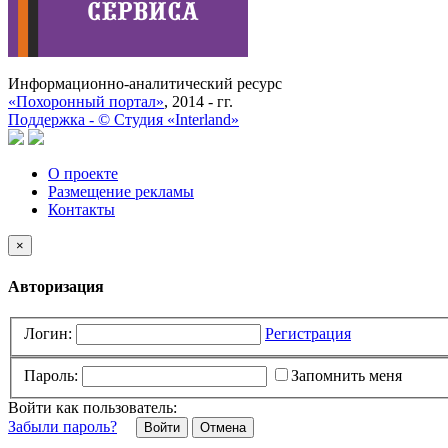
Информационно-аналитический ресурс
«Похоронный портал»
, 2014 - гг.
Поддержка -
©
Cтудия «Interland»
О проекте
Размещение рекламы
Контакты
×
Авторизация
Логин:
Регистрация
Пароль:
Запомнить меня
Войти как пользователь:
Забыли пароль?
Отмена