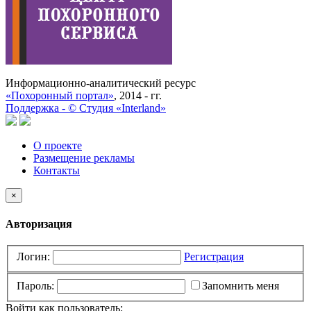
Информационно-аналитический ресурс
«Похоронный портал»
, 2014 - гг.
Поддержка -
©
Cтудия «Interland»
О проекте
Размещение рекламы
Контакты
×
Авторизация
Логин:
Регистрация
Пароль:
Запомнить меня
Войти как пользователь: