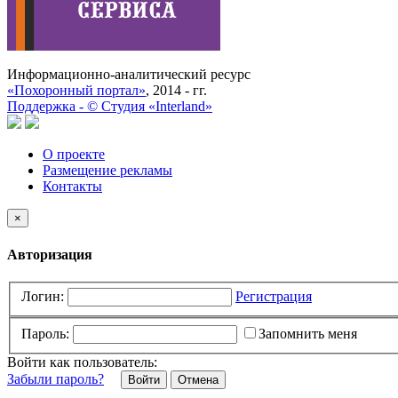
Информационно-аналитический ресурс
«Похоронный портал»
, 2014 - гг.
Поддержка -
©
Cтудия «Interland»
О проекте
Размещение рекламы
Контакты
×
Авторизация
Логин:
Регистрация
Пароль:
Запомнить меня
Войти как пользователь:
Забыли пароль?
Отмена