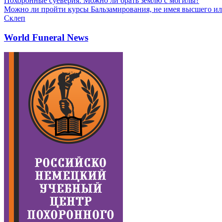
Похоронные суеверия. Можно ли брать землю с могилы?
Можно ли пройти курсы Бальзамирования, не имея высшего ил
Склеп
World Funeral News