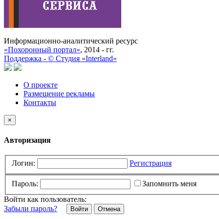
Информационно-аналитический ресурс
«Похоронный портал»
, 2014 - гг.
Поддержка -
©
Cтудия «Interland»
О проекте
Размещение рекламы
Контакты
×
Авторизация
Логин:
Регистрация
Пароль:
Запомнить меня
Войти как пользователь:
Забыли пароль?
Отмена