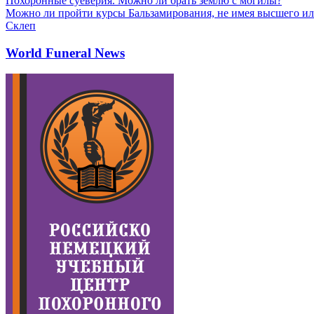
Похоронные суеверия. Можно ли брать землю с могилы?
Можно ли пройти курсы Бальзамирования, не имея высшего ил
Склеп
World Funeral News