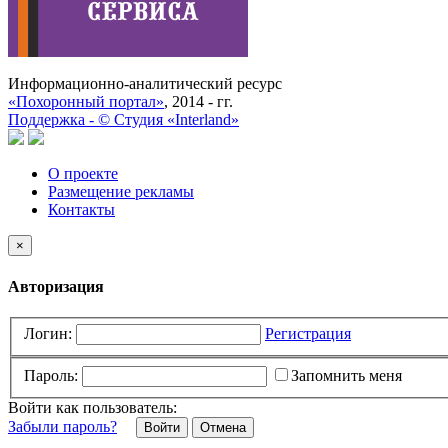
Информационно-аналитический ресурс
«Похоронный портал»
, 2014 - гг.
Поддержка -
©
Cтудия «Interland»
О проекте
Размещение рекламы
Контакты
×
Авторизация
Логин:
Регистрация
Пароль:
Запомнить меня
Войти как пользователь:
Забыли пароль?
Отмена