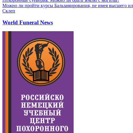
Похоронные суеверия. Можно ли брать землю с могилы?
Можно ли пройти курсы Бальзамирования, не имея высшего ил
Склеп
World Funeral News