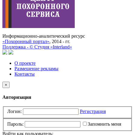
Информационно-аналитический ресурс
«Похоронный портал»
, 2014 - гг.
Поддержка -
©
Cтудия «Interland»
О проекте
Размещение рекламы
Контакты
×
Авторизация
Логин:
Регистрация
Пароль:
Запомнить меня
Войти как пользователь: