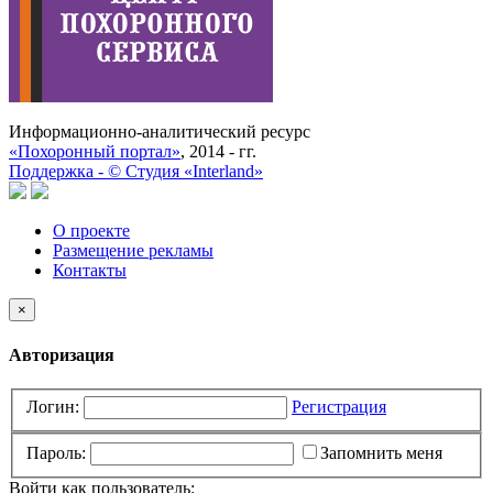
Информационно-аналитический ресурс
«Похоронный портал»
, 2014 - гг.
Поддержка -
©
Cтудия «Interland»
О проекте
Размещение рекламы
Контакты
×
Авторизация
Логин:
Регистрация
Пароль:
Запомнить меня
Войти как пользователь: