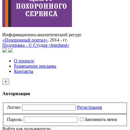
Информационно-аналитический ресурс
«Похоронный портал»
, 2014 - гг.
Поддержка -
©
Cтудия «Interland»
О проекте
Размещение рекламы
Контакты
×
Авторизация
Логин:
Регистрация
Пароль:
Запомнить меня
Войти как пользователь: