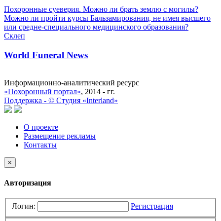
Похоронные суеверия. Можно ли брать землю с могилы?
Можно ли пройти курсы Бальзамирования, не имея высшего
или средне-специального медицинского образования?
Склеп
World Funeral News
Информационно-аналитический ресурс
«Похоронный портал»
, 2014 - гг.
Поддержка -
©
Cтудия «Interland»
О проекте
Размещение рекламы
Контакты
×
Авторизация
Логин:
Регистрация