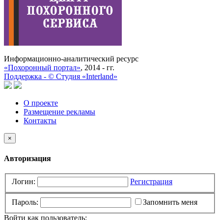
Информационно-аналитический ресурс
«Похоронный портал»
, 2014 - гг.
Поддержка -
©
Cтудия «Interland»
О проекте
Размещение рекламы
Контакты
×
Авторизация
Логин:
Регистрация
Пароль:
Запомнить меня
Войти как пользователь: