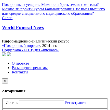
Похоронные суеверия. Можно ли брать землю с могилы?
Можно ли пройти курсы Бальзамирования, не имея высшего
или средне-специального медицинского образования?
Склеп
World Funeral News
Информационно-аналитический ресурс
«Похоронный портал»
, 2014 - гг.
Поддержка -
©
Cтудия «Interland»
О проекте
Размещение рекламы
Контакты
×
Авторизация
Логин:
Регистрация