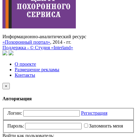
Информационно-аналитический ресурс
«Похоронный портал»
, 2014 - гг.
Поддержка -
©
Cтудия «Interland»
О проекте
Размещение рекламы
Контакты
×
Авторизация
Логин:
Регистрация
Пароль:
Запомнить меня
Войти как пользователь: