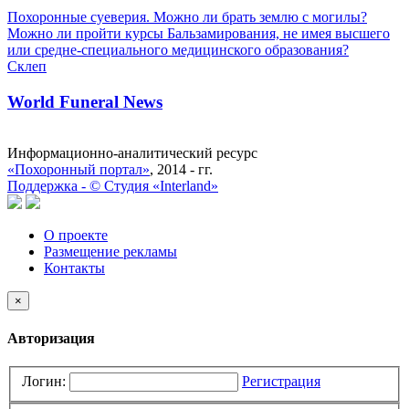
Похоронные суеверия. Можно ли брать землю с могилы?
Можно ли пройти курсы Бальзамирования, не имея высшего
или средне-специального медицинского образования?
Склеп
World Funeral News
Информационно-аналитический ресурс
«Похоронный портал»
, 2014 - гг.
Поддержка -
©
Cтудия «Interland»
О проекте
Размещение рекламы
Контакты
×
Авторизация
Логин:
Регистрация