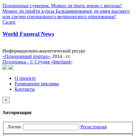
Похоронные суеверия. Можно ли брать землю с могилы?
Можно ли пройти курсы Бальзамирования, не имея высшего
или средне-специального медицинского образования?
Склеп
World Funeral News
Информационно-аналитический ресурс
«Похоронный портал»
, 2014 - гг.
Поддержка -
©
Cтудия «Interland»
О проекте
Размещение рекламы
Контакты
×
Авторизация
Логин:
Регистрация