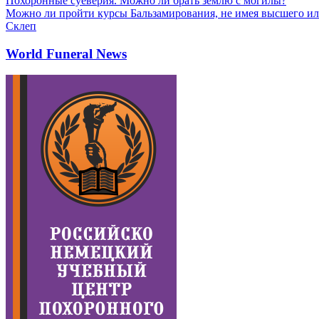
Похоронные суеверия. Можно ли брать землю с могилы?
Можно ли пройти курсы Бальзамирования, не имея высшего ил
Склеп
World Funeral News