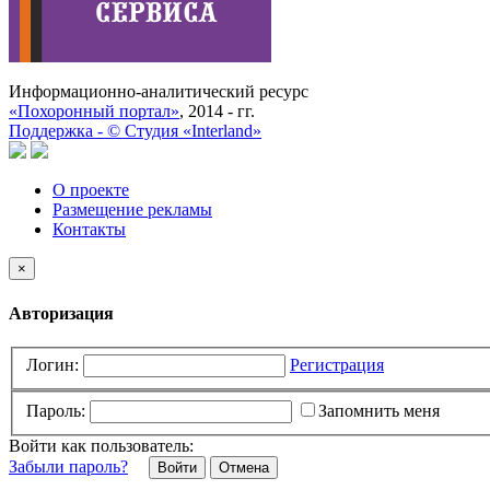
Информационно-аналитический ресурс
«Похоронный портал»
, 2014 - гг.
Поддержка -
©
Cтудия «Interland»
О проекте
Размещение рекламы
Контакты
×
Авторизация
Логин:
Регистрация
Пароль:
Запомнить меня
Войти как пользователь:
Забыли пароль?
Отмена