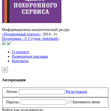
Информационно-аналитический ресурс
«Похоронный портал»
, 2014 - гг.
Поддержка -
©
Cтудия «Interland»
О проекте
Размещение рекламы
Контакты
×
Авторизация
Логин:
Регистрация
Пароль:
Запомнить меня
Войти как пользователь: