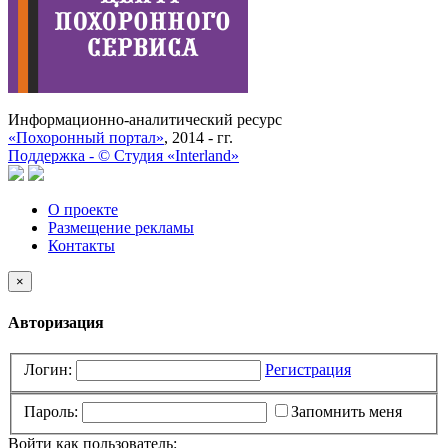
Информационно-аналитический ресурс
«Похоронный портал»
, 2014 - гг.
Поддержка -
©
Cтудия «Interland»
О проекте
Размещение рекламы
Контакты
×
Авторизация
Логин:
Регистрация
Пароль:
Запомнить меня
Войти как пользователь: