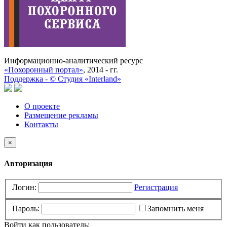
Информационно-аналитический ресурс
«Похоронный портал»
, 2014 - гг.
Поддержка -
©
Cтудия «Interland»
О проекте
Размещение рекламы
Контакты
×
Авторизация
Логин:
Регистрация
Пароль:
Запомнить меня
Войти как пользователь: