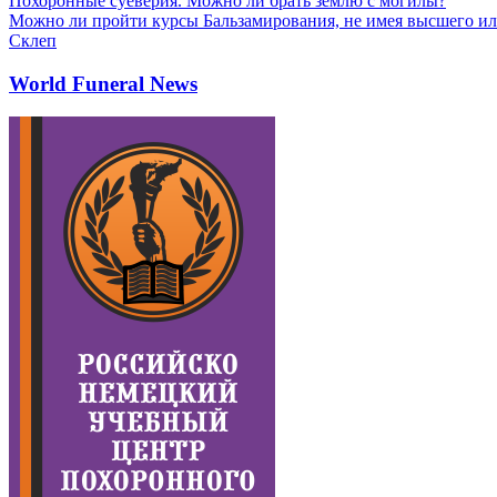
Похоронные суеверия. Можно ли брать землю с могилы?
Можно ли пройти курсы Бальзамирования, не имея высшего ил
Склеп
World Funeral News