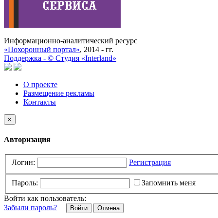
Информационно-аналитический ресурс
«Похоронный портал»
, 2014 - гг.
Поддержка -
©
Cтудия «Interland»
О проекте
Размещение рекламы
Контакты
×
Авторизация
Логин:
Регистрация
Пароль:
Запомнить меня
Войти как пользователь:
Забыли пароль?
Отмена