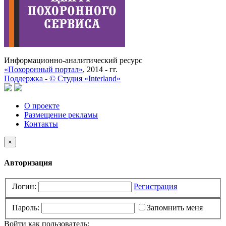
Информационно-аналитический ресурс
«Похоронный портал»
, 2014 - гг.
Поддержка -
©
Cтудия «Interland»
О проекте
Размещение рекламы
Контакты
×
Авторизация
Логин:
Регистрация
Пароль:
Запомнить меня
Войти как пользователь: