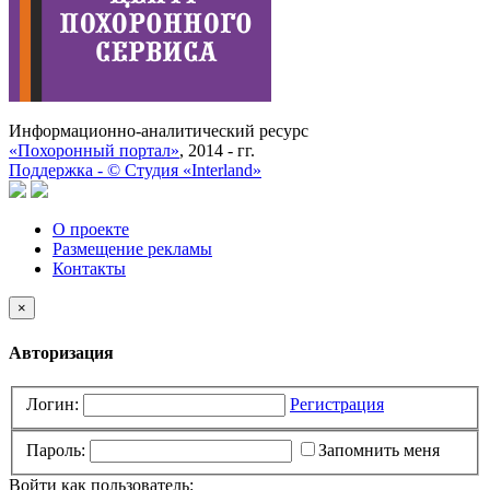
Информационно-аналитический ресурс
«Похоронный портал»
, 2014 - гг.
Поддержка -
©
Cтудия «Interland»
О проекте
Размещение рекламы
Контакты
×
Авторизация
Логин:
Регистрация
Пароль:
Запомнить меня
Войти как пользователь: