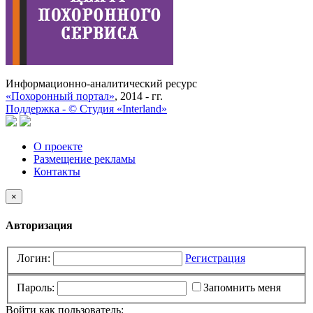
Информационно-аналитический ресурс
«Похоронный портал»
, 2014 - гг.
Поддержка -
©
Cтудия «Interland»
О проекте
Размещение рекламы
Контакты
×
Авторизация
Логин:
Регистрация
Пароль:
Запомнить меня
Войти как пользователь: