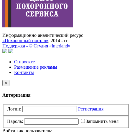
Информационно-аналитический ресурс
«Похоронный портал»
, 2014 - гг.
Поддержка -
©
Cтудия «Interland»
О проекте
Размещение рекламы
Контакты
×
Авторизация
Логин:
Регистрация
Пароль:
Запомнить меня
Войти как пользователь: