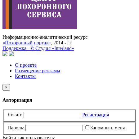
Информационно-аналитический ресурс
«Похоронный портал»
, 2014 - гг.
Поддержка -
©
Cтудия «Interland»
О проекте
Размещение рекламы
Контакты
×
Авторизация
Логин:
Регистрация
Пароль:
Запомнить меня
Войти как пользователь: