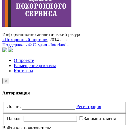
Информационно-аналитический ресурс
«Похоронный портал»
, 2014 - гг.
Поддержка -
©
Cтудия «Interland»
О проекте
Размещение рекламы
Контакты
×
Авторизация
Логин:
Регистрация
Пароль:
Запомнить меня
Войти как пользователь: