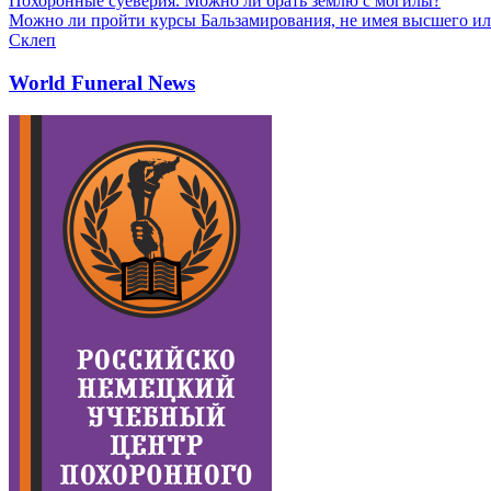
Похоронные суеверия. Можно ли брать землю с могилы?
Можно ли пройти курсы Бальзамирования, не имея высшего ил
Склеп
World Funeral News