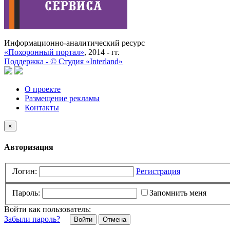
Информационно-аналитический ресурс
«Похоронный портал»
, 2014 - гг.
Поддержка -
©
Cтудия «Interland»
О проекте
Размещение рекламы
Контакты
×
Авторизация
Логин:
Регистрация
Пароль:
Запомнить меня
Войти как пользователь:
Забыли пароль?
Отмена