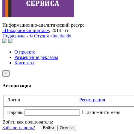
Информационно-аналитический ресурс
«Похоронный портал»
, 2014 - гг.
Поддержка -
©
Cтудия «Interland»
О проекте
Размещение рекламы
Контакты
×
Авторизация
Логин:
Регистрация
Пароль:
Запомнить меня
Войти как пользователь:
Забыли пароль?
Отмена