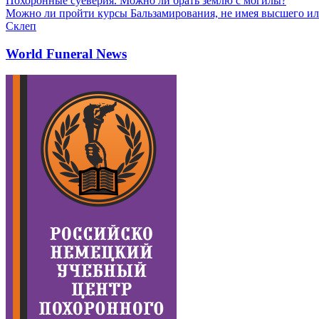
Похоронные суеверия. Можно ли брать землю с могилы?
Можно ли пройти курсы Бальзамирования, не имея высшего ил
Склеп
World Funeral News