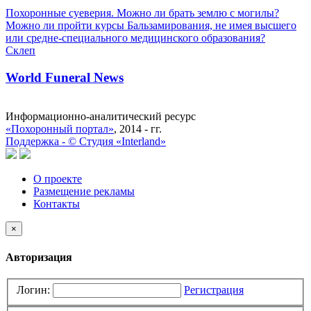
Похоронные суеверия. Можно ли брать землю с могилы?
Можно ли пройти курсы Бальзамирования, не имея высшего
или средне-специального медицинского образования?
Склеп
World Funeral News
Информационно-аналитический ресурс
«Похоронный портал»
, 2014 - гг.
Поддержка -
©
Cтудия «Interland»
О проекте
Размещение рекламы
Контакты
×
Авторизация
Логин:
Регистрация