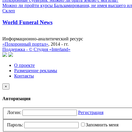
Похоронные суеверия. Можно ли брать землю с могилы?
Можно ли пройти курсы Бальзамирования, не имея высшего ил
Склеп
World Funeral News
Информационно-аналитический ресурс
«Похоронный портал»
, 2014 - гг.
Поддержка -
©
Cтудия «Interland»
О проекте
Размещение рекламы
Контакты
×
Авторизация
Логин:
Регистрация
Пароль:
Запомнить меня