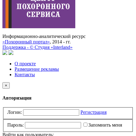
Информационно-аналитический ресурс
«Похоронный портал»
, 2014 - гг.
Поддержка -
©
Cтудия «Interland»
О проекте
Размещение рекламы
Контакты
×
Авторизация
Логин:
Регистрация
Пароль:
Запомнить меня
Войти как пользователь: