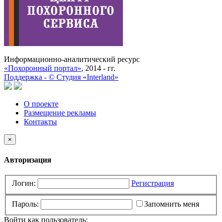
Информационно-аналитический ресурс
«Похоронный портал»
, 2014 - гг.
Поддержка -
©
Cтудия «Interland»
О проекте
Размещение рекламы
Контакты
×
Авторизация
Логин:
Регистрация
Пароль:
Запомнить меня
Войти как пользователь: