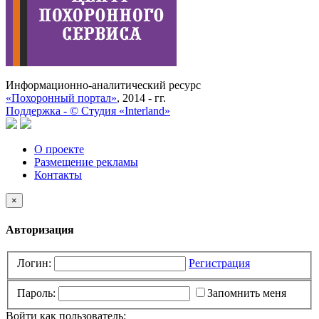
Информационно-аналитический ресурс
«Похоронный портал»
, 2014 - гг.
Поддержка -
©
Cтудия «Interland»
О проекте
Размещение рекламы
Контакты
×
Авторизация
Логин:
Регистрация
Пароль:
Запомнить меня
Войти как пользователь: