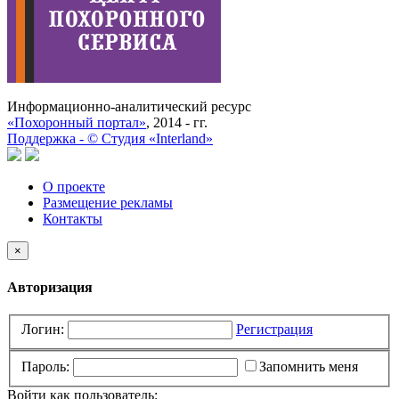
Информационно-аналитический ресурс
«Похоронный портал»
, 2014 - гг.
Поддержка -
©
Cтудия «Interland»
О проекте
Размещение рекламы
Контакты
×
Авторизация
Логин:
Регистрация
Пароль:
Запомнить меня
Войти как пользователь: