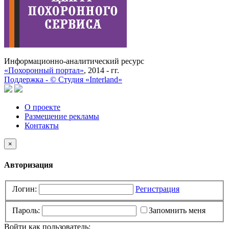
Информационно-аналитический ресурс
«Похоронный портал»
, 2014 - гг.
Поддержка -
©
Cтудия «Interland»
О проекте
Размещение рекламы
Контакты
×
Авторизация
Логин:
Регистрация
Пароль:
Запомнить меня
Войти как пользователь: