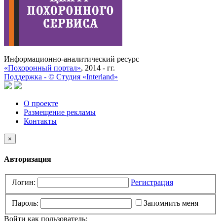
Информационно-аналитический ресурс
«Похоронный портал»
, 2014 - гг.
Поддержка -
©
Cтудия «Interland»
О проекте
Размещение рекламы
Контакты
×
Авторизация
Логин:
Регистрация
Пароль:
Запомнить меня
Войти как пользователь: