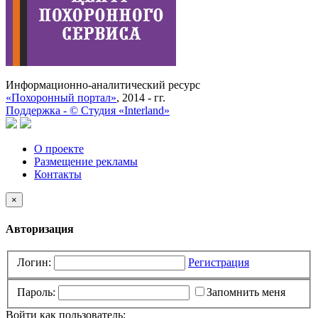
Информационно-аналитический ресурс
«Похоронный портал»
, 2014 - гг.
Поддержка -
©
Cтудия «Interland»
О проекте
Размещение рекламы
Контакты
×
Авторизация
Логин:
Регистрация
Пароль:
Запомнить меня
Войти как пользователь: