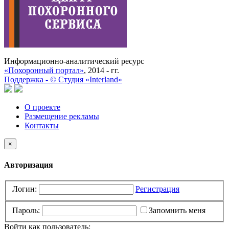
Информационно-аналитический ресурс
«Похоронный портал»
, 2014 - гг.
Поддержка -
©
Cтудия «Interland»
О проекте
Размещение рекламы
Контакты
×
Авторизация
Логин:
Регистрация
Пароль:
Запомнить меня
Войти как пользователь: