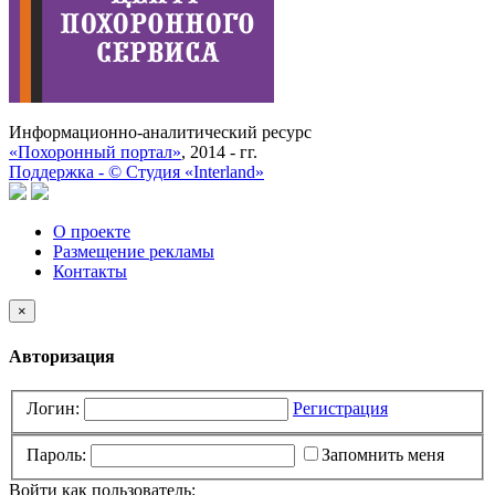
Информационно-аналитический ресурс
«Похоронный портал»
, 2014 - гг.
Поддержка -
©
Cтудия «Interland»
О проекте
Размещение рекламы
Контакты
×
Авторизация
Логин:
Регистрация
Пароль:
Запомнить меня
Войти как пользователь: