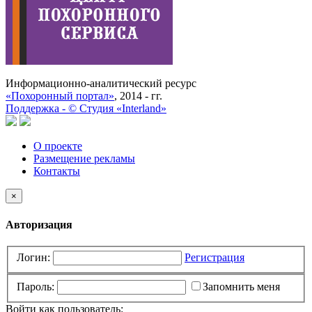
Информационно-аналитический ресурс
«Похоронный портал»
, 2014 - гг.
Поддержка -
©
Cтудия «Interland»
О проекте
Размещение рекламы
Контакты
×
Авторизация
Логин:
Регистрация
Пароль:
Запомнить меня
Войти как пользователь: