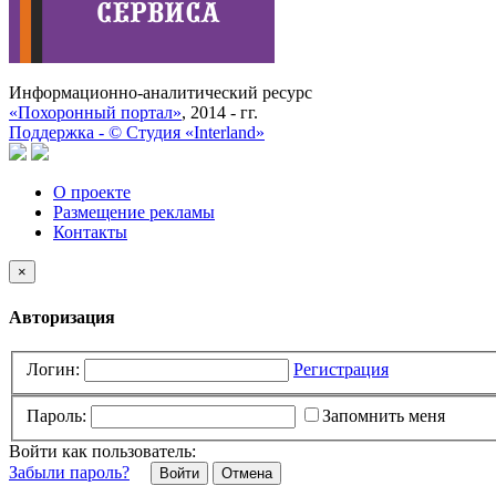
Информационно-аналитический ресурс
«Похоронный портал»
, 2014 - гг.
Поддержка -
©
Cтудия «Interland»
О проекте
Размещение рекламы
Контакты
×
Авторизация
Логин:
Регистрация
Пароль:
Запомнить меня
Войти как пользователь:
Забыли пароль?
Отмена