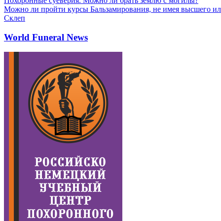
Похоронные суеверия. Можно ли брать землю с могилы?
Можно ли пройти курсы Бальзамирования, не имея высшего ил
Склеп
World Funeral News