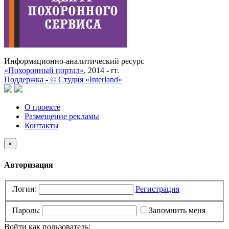
Информационно-аналитический ресурс
«Похоронный портал»
, 2014 - гг.
Поддержка -
©
Cтудия «Interland»
О проекте
Размещение рекламы
Контакты
×
Авторизация
Логин:
Регистрация
Пароль:
Запомнить меня
Войти как пользователь: