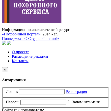
Информационно-аналитический ресурс
«Похоронный портал»
, 2014 - гг.
Поддержка -
©
Cтудия «Interland»
О проекте
Размещение рекламы
Контакты
×
Авторизация
Логин:
Регистрация
Пароль:
Запомнить меня
Войти как пользователь: