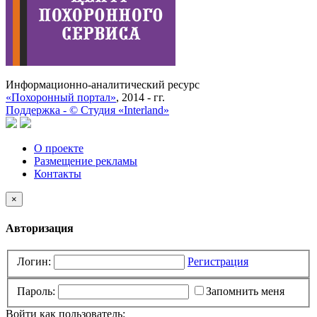
Информационно-аналитический ресурс
«Похоронный портал»
, 2014 - гг.
Поддержка -
©
Cтудия «Interland»
О проекте
Размещение рекламы
Контакты
×
Авторизация
Логин:
Регистрация
Пароль:
Запомнить меня
Войти как пользователь: